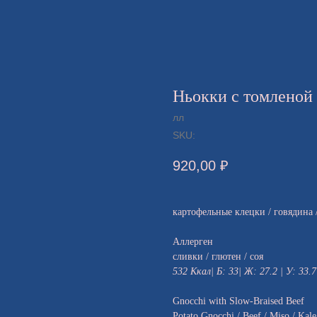
Ньокки с томленой
лл
SKU:
920,00
₽
картофельные клецки / говядина /
Аллерген
сливки / глютен / соя
532 Ккал| Б: 33| Ж: 27.2 | У: 33.7
Gnocchi with Slow-Braised Beef
Potato Gnocchi / Beef / Miso / Kal