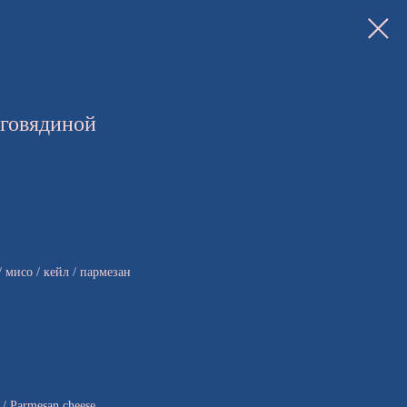
 говядиной
 мисо / кейл / пармезан
e / Parmesan cheese