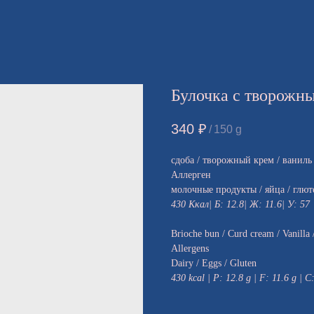
Булочка с творожн
340
₽
/
150 g
сдоба / творожный крем / ваниль 
Аллерген
молочные продукты / яйца / глют
430 Ккал| Б: 12.8| Ж: 11.6| У: 57
Brioche bun / Curd cream / Vanilla
Allergens
Dairy / Eggs / Gluten
430 kcal | P: 12.8 g | F: 11.6 g | C