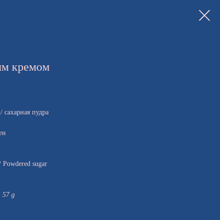
ым кремом
/ сахарная пудра
ен
 / Powdered sugar
: 57 g