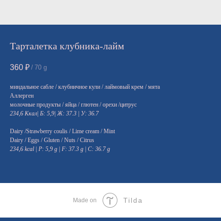
Тарталетка клубника-лайм
360
₽
/
70 g
миндальное сабле / клубничное кули / лаймовый крем / мята
Аллерген
молочные продукты / яйца / глютен / орехи /цитрус
234,6 Ккал| Б: 5,9| Ж: 37.3 | У: 36.7
Dairy /Strawberry coulis / Lime cream / Mint
Dairy / Eggs / Gluten / Nuts / Citrus
234,6 kcal | P: 5,9 g | F: 37.3 g | C: 36.7 g
Tilda
Made on